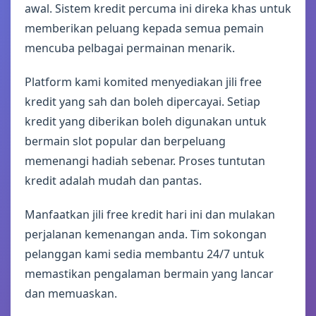
awal. Sistem kredit percuma ini direka khas untuk
memberikan peluang kepada semua pemain
mencuba pelbagai permainan menarik.
Platform kami komited menyediakan jili free
kredit yang sah dan boleh dipercayai. Setiap
kredit yang diberikan boleh digunakan untuk
bermain slot popular dan berpeluang
memenangi hadiah sebenar. Proses tuntutan
kredit adalah mudah dan pantas.
Manfaatkan jili free kredit hari ini dan mulakan
perjalanan kemenangan anda. Tim sokongan
pelanggan kami sedia membantu 24/7 untuk
memastikan pengalaman bermain yang lancar
dan memuaskan.