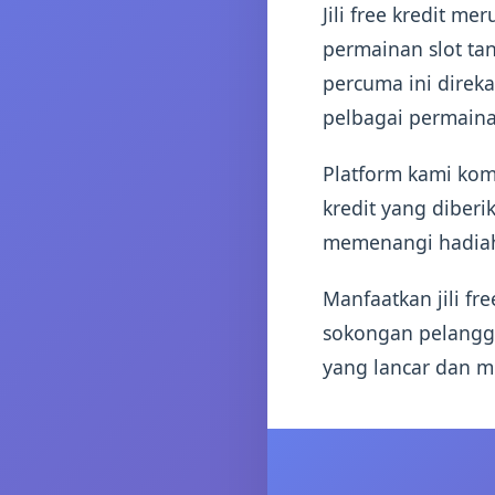
Jili free kredit 
permainan slot tan
percuma ini dire
pelbagai permaina
Platform kami komi
kredit yang diber
memenangi hadiah 
Manfaatkan jili fr
sokongan pelangg
yang lancar dan 