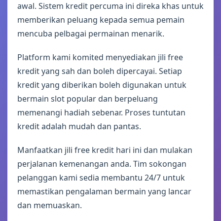
awal. Sistem kredit percuma ini direka khas untuk
memberikan peluang kepada semua pemain
mencuba pelbagai permainan menarik.
Platform kami komited menyediakan jili free
kredit yang sah dan boleh dipercayai. Setiap
kredit yang diberikan boleh digunakan untuk
bermain slot popular dan berpeluang
memenangi hadiah sebenar. Proses tuntutan
kredit adalah mudah dan pantas.
Manfaatkan jili free kredit hari ini dan mulakan
perjalanan kemenangan anda. Tim sokongan
pelanggan kami sedia membantu 24/7 untuk
memastikan pengalaman bermain yang lancar
dan memuaskan.