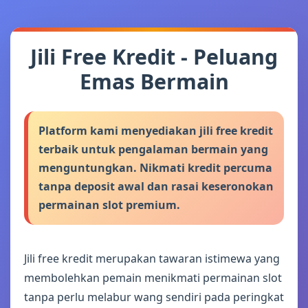
Jili Free Kredit - Peluang
Emas Bermain
Platform kami menyediakan jili free kredit
terbaik untuk pengalaman bermain yang
menguntungkan. Nikmati kredit percuma
tanpa deposit awal dan rasai keseronokan
permainan slot premium.
Jili free kredit merupakan tawaran istimewa yang
membolehkan pemain menikmati permainan slot
tanpa perlu melabur wang sendiri pada peringkat