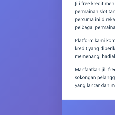
Jili free kredit 
permainan slot tan
percuma ini dire
pelbagai permaina
Platform kami komi
kredit yang diber
memenangi hadiah 
Manfaatkan jili fr
sokongan pelangg
yang lancar dan 