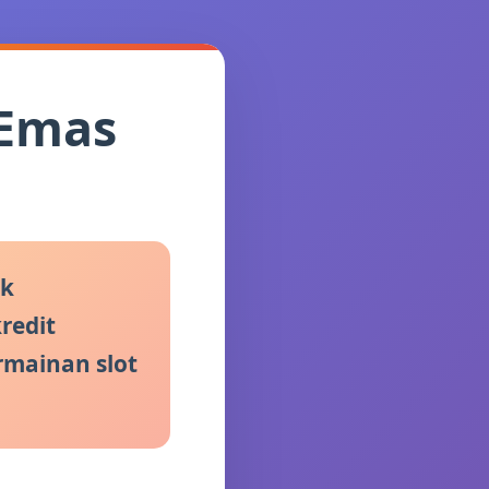
g Emas
uk
redit
rmainan slot