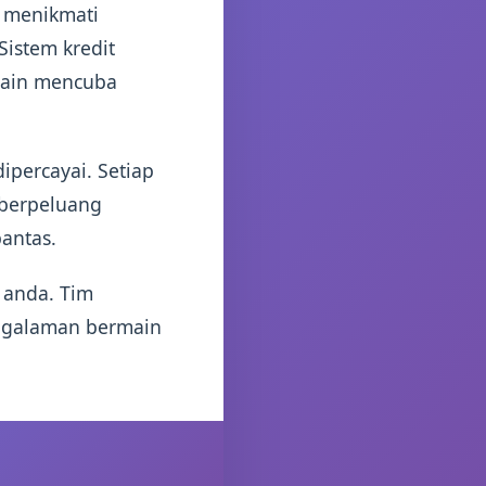
n menikmati
Sistem kredit
main mencuba
ipercayai. Setiap
 berpeluang
antas.
 anda. Tim
ngalaman bermain