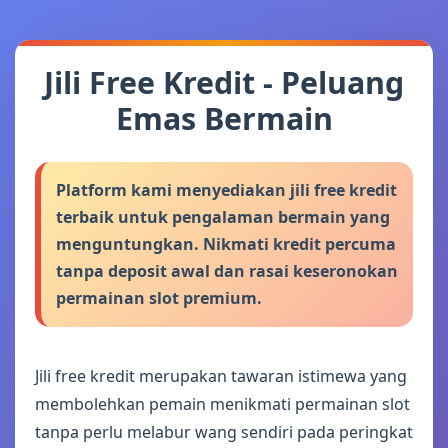
Jili Free Kredit - Peluang
Emas Bermain
Platform kami menyediakan jili free kredit
terbaik untuk pengalaman bermain yang
menguntungkan. Nikmati kredit percuma
tanpa deposit awal dan rasai keseronokan
permainan slot premium.
Jili free kredit merupakan tawaran istimewa yang
membolehkan pemain menikmati permainan slot
tanpa perlu melabur wang sendiri pada peringkat